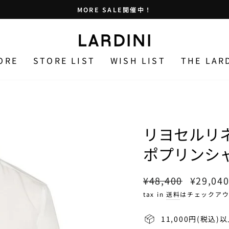
MORE SALE開催中！
止
め
る
ORE
STORE LIST
WISH LIST
THE LAR
リヨセルリ
ポプリンシ
通
セ
¥48,400
¥29,04
常
ー
tax in
送料
はチェックアウ
価
ル
格
価
11,000円(税込