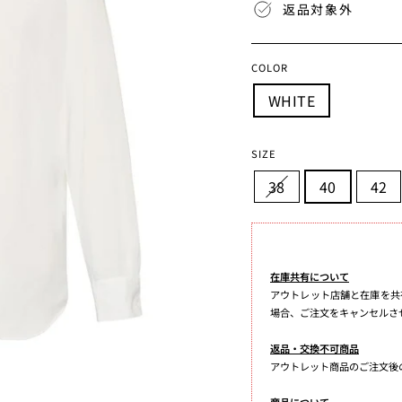
格
返品対象外
COLOR
WHITE
SIZE
38
40
42
在庫共有について
アウトレット店舗と在庫を共
場合、ご注文をキャンセルさ
返品・交換不可商品
アウトレット商品のご注文後
商品について