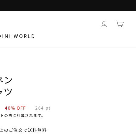
DINI WORLD
ネン
ャツ
0
40% OFF
264
pt
トの際に計算されます。
)以上のご注文で送料無料