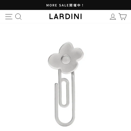
ス
MORE SALE開催中！
キ
止
ッ
め
プ
る
す
る