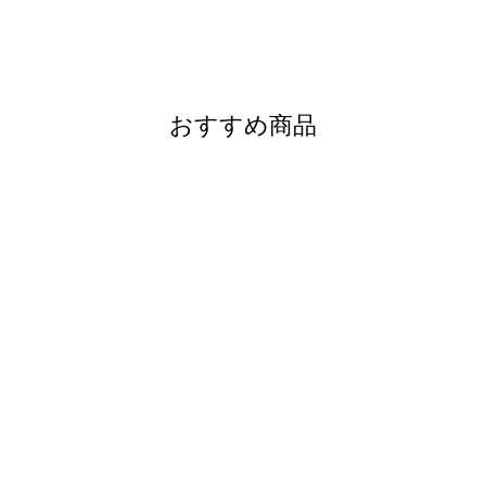
おすすめ商品
ブートニエール
シルバーピン
¥9,900
(tax in)