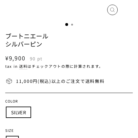
閉
じ
る
ブートニエール
シルバーピン
通
¥9,900
90
pt
常
tax in
送料
はチェックアウトの際に計算されます。
価
格
11,000円(税込)以上のご注文で送料無料
COLOR
SILVER
SIZE