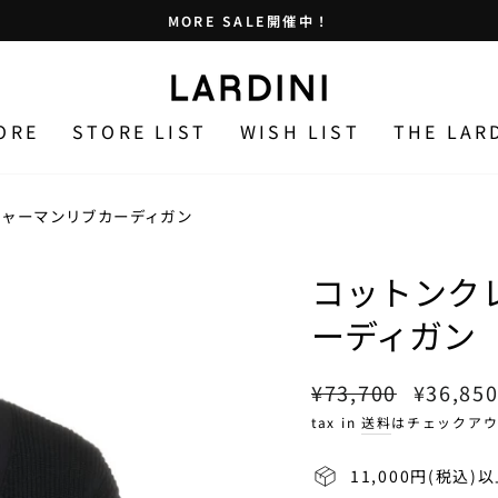
MORE SALE開催中！
止
め
る
ORE
STORE LIST
WISH LIST
THE LAR
シャーマンリブカーディガン
コットンク
ーディガン
通
セ
¥73,700
¥36,85
常
ー
tax in
送料
はチェックアウ
価
ル
格
価
11,000円(税込