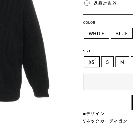
格
返品対象外
COLOR
WHITE
BLUE
SIZE
XS
S
M
■デザイン
Vネックカーディガン