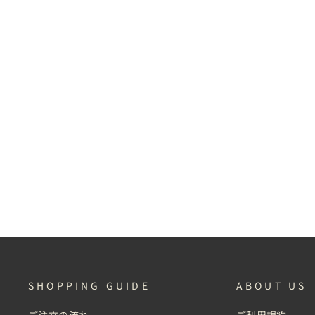
通
¥73,700
(tax in)
常
セ
¥36,850
(tax in)
価
50% OFF
ー
格
ル
(tax
価
in)
格
(tax
in)
SHOPPING GUIDE
ABOUT US