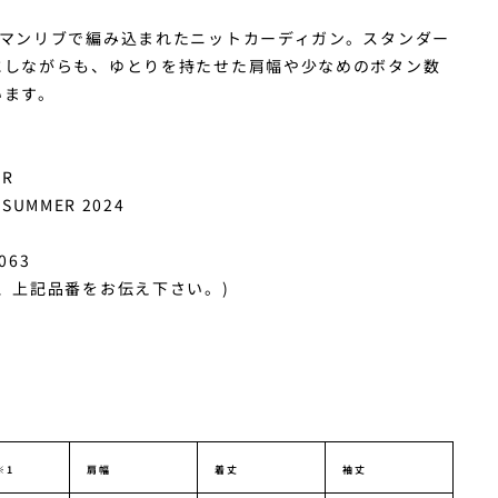
ーマンリブで編み込まれたニットカーディガン。スタンダー
にしながらも、ゆとりを持たせた肩幅や少なめのボタン数
います。
AR
 SUMMER 2024
063
、上記品番をお伝え下さい。)
※1
肩幅
着丈
袖丈