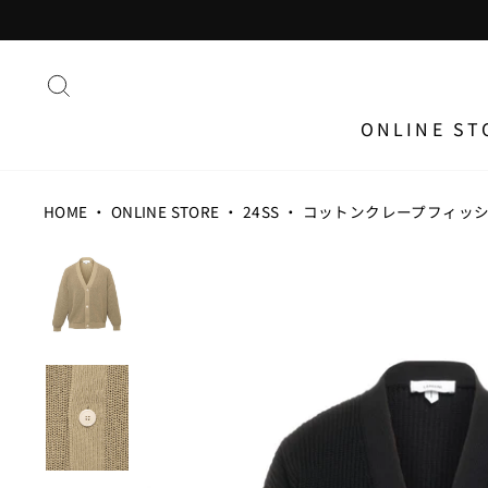
ス
キ
ッ
プ
す
る
ONLINE ST
HOME
・
ONLINE STORE
・
24SS
・
コットンクレープフィッ