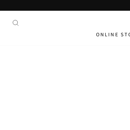
ス
キ
ッ
プ
す
る
ONLINE ST